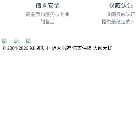
© 2004-
2026
K8凯发-国际大品牌 信誉保障 大额无忧