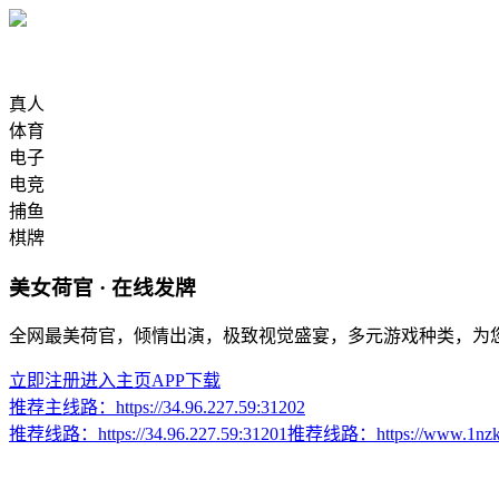
真人
体育
电子
电竞
捕鱼
棋牌
美女荷官 · 在线发牌
全网最美荷官，倾情出演，极致视觉盛宴，多元游戏种类，为
立即注册
进入主页
APP下载
推荐主线路：
https://34.96.227.59:31202
推荐线路：
https://34.96.227.59:31201
推荐线路：
https://www.1nz