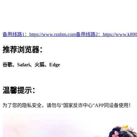
备用线路
1
：
https://www.rznbm.com
备用线路
2
：
https://www.k89
推荐浏览器：
谷歌、Safari、火狐、Edge
温馨提示：
为了您的隐私安全，请勿与"国家反诈中心"APP同设备使用！