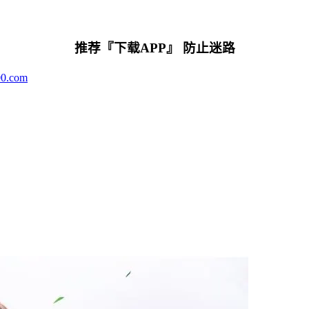
推荐『下载APP』 防止迷路
00.com