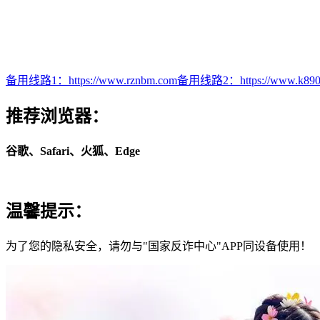
备用线路
1
：
https://www.rznbm.com
备用线路
2
：
https://www.k89
推荐浏览器：
谷歌、Safari、火狐、Edge
温馨提示：
为了您的隐私安全，请勿与"国家反诈中心"APP同设备使用！