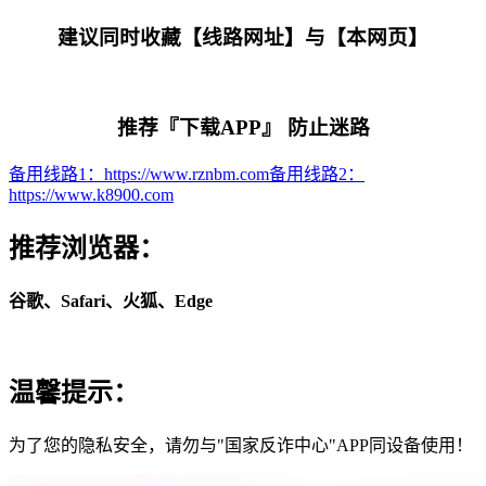
建议同时收藏【线路网址】与【本网页】
推荐『下载APP』 防止迷路
备用线路
1
：
https://www.rznbm.com
备用线路
2
：
https://www.k8900.com
推荐浏览器：
谷歌、Safari、火狐、Edge
温馨提示：
为了您的隐私安全，请勿与"国家反诈中心"APP同设备使用！