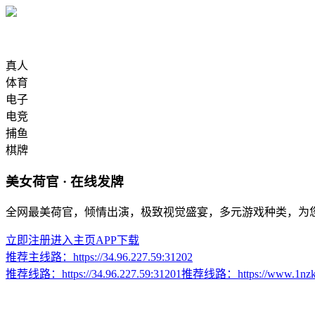
真人
体育
电子
电竞
捕鱼
棋牌
美女荷官 · 在线发牌
全网最美荷官，倾情出演，极致视觉盛宴，多元游戏种类，为
立即注册
进入主页
APP下载
推荐主线路：
https://34.96.227.59:31202
推荐线路：
https://34.96.227.59:31201
推荐线路：
https://www.1nz