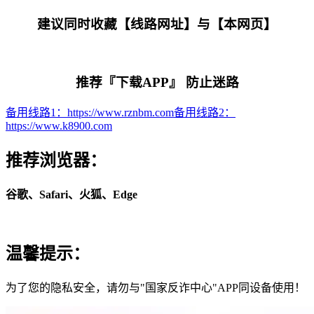
建议同时收藏【线路网址】与【本网页】
推荐『下载APP』 防止迷路
备用线路
1
：
https://www.rznbm.com
备用线路
2
：
https://www.k8900.com
推荐浏览器：
谷歌、Safari、火狐、Edge
温馨提示：
为了您的隐私安全，请勿与"国家反诈中心"APP同设备使用！