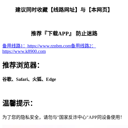
建议同时收藏【线路网址】与【本网页】
推荐『下载APP』 防止迷路
备用线路
1
：
https://www.rznbm.com
备用线路
2
：
https://www.k8900.com
推荐浏览器：
谷歌、Safari、火狐、Edge
温馨提示：
为了您的隐私安全，请勿与"国家反诈中心"APP同设备使用！