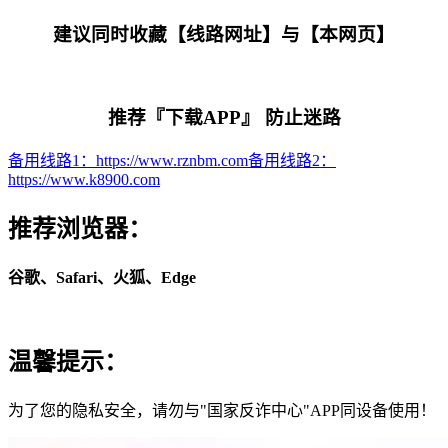
建议同时收藏【线路网址】与【本网页】
推荐『下载APP』 防止迷路
备用线路
1
：
https://www.rznbm.com
备用线路
2
：
https://www.k8900.com
推荐浏览器：
谷歌、Safari、火狐、Edge
温馨提示：
为了您的隐私安全，请勿与"国家反诈中心"APP同设备使用！