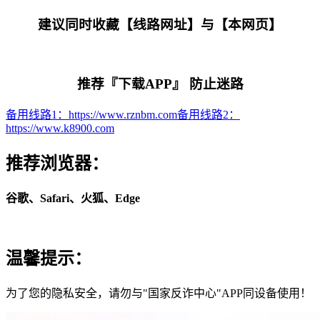
建议同时收藏【线路网址】与【本网页】
推荐『下载APP』 防止迷路
备用线路
1
：
https://www.rznbm.com
备用线路
2
：
https://www.k8900.com
推荐浏览器：
谷歌、Safari、火狐、Edge
温馨提示：
为了您的隐私安全，请勿与"国家反诈中心"APP同设备使用！