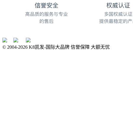
© 2004-
2026
K8凯发-国际大品牌 信誉保障 大额无忧