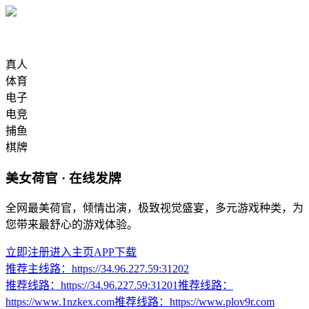
真人
体育
电子
电竞
捕鱼
棋牌
美女荷官 · 在线发牌
全网最美荷官，倾情出演，极致视觉盛宴，多元游戏种类，为
您带来最舒心的游戏体验。
立即注册
进入主页
APP下载
推荐主线路：
https://34.96.227.59:31202
推荐线路：
https://34.96.227.59:31201
推荐线路：
https://www.1nzkex.com
推荐线路：
https://www.plov9r.com