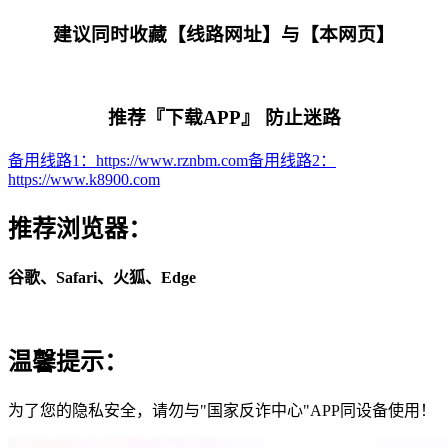
建议同时收藏【线路网址】与【本网页】
推荐『下载APP』 防止迷路
备用线路
1
：
https://www.rznbm.com
备用线路
2
：
https://www.k8900.com
推荐浏览器：
谷歌、Safari、火狐、Edge
温馨提示：
为了您的隐私安全，请勿与"国家反诈中心"APP同设备使用！