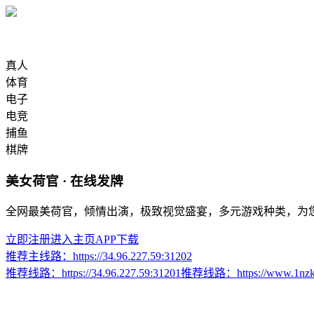
真人
体育
电子
电竞
捕鱼
棋牌
美女荷官 · 在线发牌
全网最美荷官，倾情出演，极致视觉盛宴，多元游戏种类，为
立即注册
进入主页
APP下载
推荐主线路：
https://34.96.227.59:31202
推荐线路：
https://34.96.227.59:31201
推荐线路：
https://www.1nz