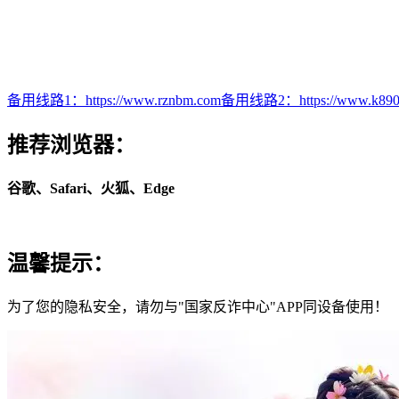
备用线路
1
：
https://www.rznbm.com
备用线路
2
：
https://www.k89
推荐浏览器：
谷歌、Safari、火狐、Edge
温馨提示：
为了您的隐私安全，请勿与"国家反诈中心"APP同设备使用！