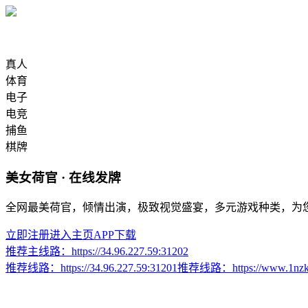
真人
体育
电子
电竞
捕鱼
棋牌
美女荷官 · 在线发牌
全网最美荷官，倾情出演，极致视觉盛宴，多元游戏种类，为
立即注册
进入主页
APP下载
推荐主线路：
https://34.96.227.59:31202
推荐线路：
https://34.96.227.59:31201
推荐线路：
https://www.1nz