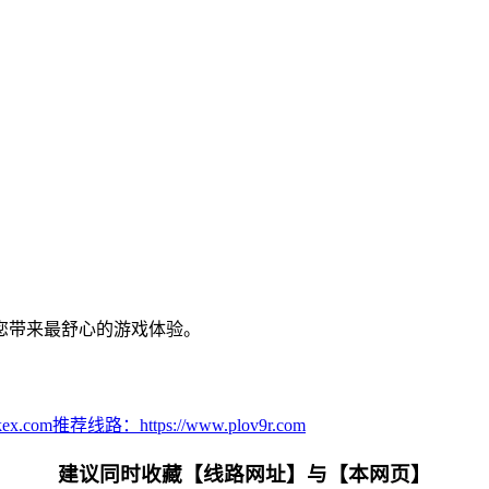
您带来最舒心的游戏体验。
kex.com
推荐线路：
https://www.plov9r.com
建议同时收藏【线路网址】与【本网页】