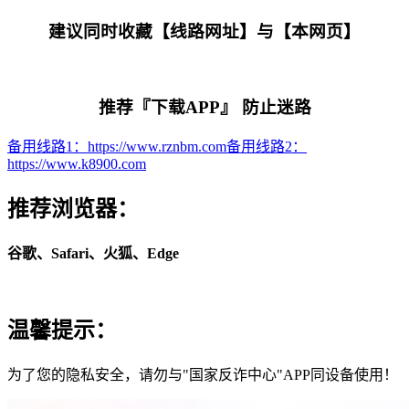
建议同时收藏【线路网址】与【本网页】
推荐『下载APP』 防止迷路
备用线路
1
：
https://www.rznbm.com
备用线路
2
：
https://www.k8900.com
推荐浏览器：
谷歌、Safari、火狐、Edge
温馨提示：
为了您的隐私安全，请勿与"国家反诈中心"APP同设备使用！